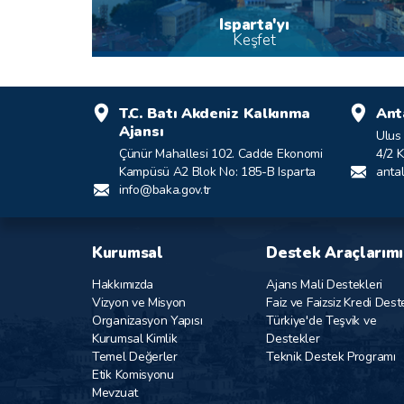
Isparta'yı
Keşfet
T.C. Batı Akdeniz Kalkınma
Ant
Ajansı
Ulus
Çünür Mahallesi 102. Cadde Ekonomi
4/2 
Kampüsü A2 Blok No: 185-B Isparta
anta
info@baka.gov.tr
Kurumsal
Destek Araçlarımı
Hakkımızda
Ajans Mali Destekleri
Vizyon ve Misyon
Faiz ve Faizsiz Kredi Dest
Organizasyon Yapısı
Türkiye'de Teşvik ve
Kurumsal Kimlik
Destekler
Temel Değerler
Teknik Destek Programı
Etik Komisyonu
Mevzuat