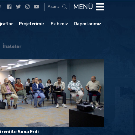
MENÜ
Arama
!
raflar
Projelerimiz
Ekibimiz
Raporlarımız
İhaleler
mi
2024 Yılı Adaçayı Üretimi
eni ile Sona Erdi
Antalya OS