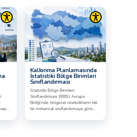
Kalkınma Planlamasında
ma
İstatistiki Bölge Birimleri
Sınıflandırması
İstatistiki Bölge Birimleri
i
Sınıflandırması (İBBS) Avrupa
k
Birliği’nde, bölgesel istatistiklerin tek
nayi
bir mekansal sınıflandırmaya göre
ş olup,
üretilmesini temin etmek için, Avrupa
a
Topluluğu İstatistik Ofisi (Eurostat)
tarafından 1970’lerden itibaren
ve
geliştirilmiş olan ve 1988’den itibaren