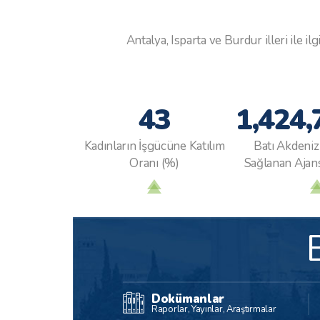
bölge
anlam
geçememekt
Antalya, Isparta ve Burdur illeri ile 
büyük
bölge
tetik
beşer
kaybe
43
1,424,
ise fa
sorunl
Kadınların İşgücüne Katılım
Batı Akdeniz
da da
Oranı (%)
Sağlanan Ajans
ülke 
büyüme
göste
Dokümanlar
Raporlar, Yayınlar, Araştırmalar