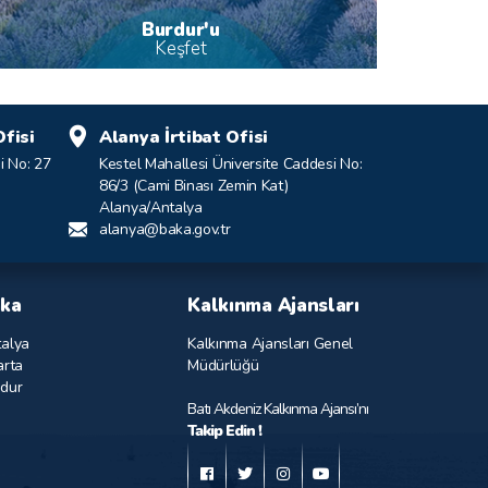
Burdur'u
Keşfet
fisi
Alanya İrtibat Ofisi
i No: 27
Kestel Mahallesi Üniversite Caddesi No:
86/3 (Cami Binası Zemin Kat)
Alanya/Antalya
alanya@baka.gov.tr
ka
Kalkınma Ajansları
alya
Kalkınma Ajansları Genel
arta
Müdürlüğü
dur
Batı Akdeniz Kalkınma Ajansı’nı
Takip Edin !