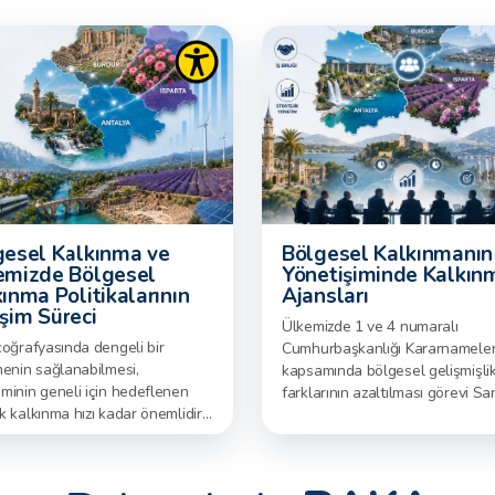
gesel Kalkınma ve
Bölgesel Kalkınmanın
emizde Bölgesel
Yönetişiminde Kalkın
ınma Politikalarının
Ajansları
şim Süreci
Ülkemizde 1 ve 4 numaralı
coğrafyasında dengeli bir
Cumhurbaşkanlığı Kararnameler
menin sağlanabilmesi,
kapsamında bölgesel gelişmişli
minin geneli için hedeflenen
farklarının azaltılması görevi Sa
 kalkınma hızı kadar önemlidir.
ve Teknoloji Bakanlığına verilmi
 ve toplumsal kaynakların
bu görev çerçevesinde kalkınm
 üzerinde dağılımı mutlak
ajanslarının ulusal
a bir eşitlik arz etmediğinden,
koordinasyonundan da Sanayi 