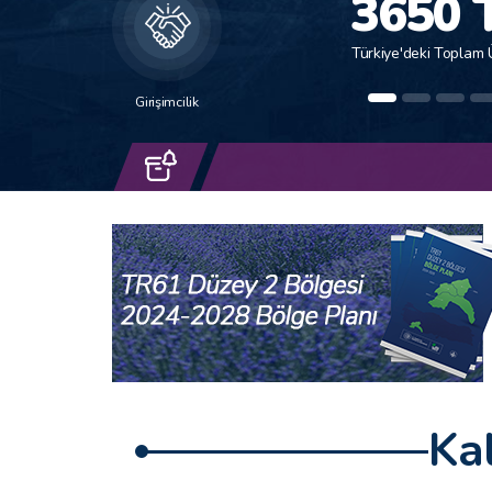
51829
3650 
Dekar
Türkiye'deki Toplam 
Girişimcilik
Ka