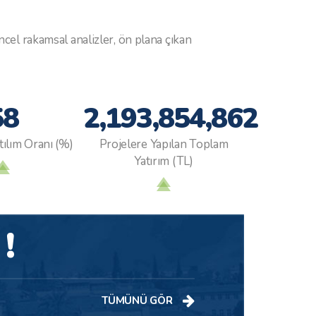
mıştır.
AB mevzuatında yer almaya başlayan
bir istatistiki sınıflandırma yöntemidir.
ncel rakamsal analizler, ön plana çıkan
58
2,193,854,862
tılım Oranı (%)
Projelere Yapılan Toplam
Yatırım (TL)
!
TÜMÜNÜ GÖR
ı