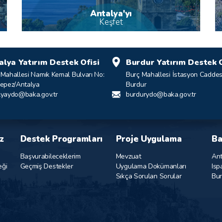
Antalya'yı
Keşfet
alya Yatırım Destek Ofisi
Burdur Yatırım Destek O
 Mahallesi Namık Kemal Bulvarı No:
Burç Mahallesi İstasyon Caddes
Kepez/Antalya
Burdur
lyaydo@baka.gov.tr
burdurydo@baka.gov.tr
z
Destek Programları
Proje Uygulama
Ba
Başvurabileceklerim
Mevzuat
Ant
eği
Geçmiş Destekler
Uygulama Dokümanları
Isp
Sıkça Sorulan Sorular
Bur