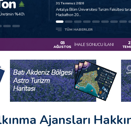
Ton
18.399 Ton
31 Temmuz 2026
Antalya Bilim Üniversitesi Turizm Fakültesi t
Üretimin %40'ı
Türkiye'deki Toplam Üretimin %95'
Hackathon 20...
TÜM HABERLER
03
22
İHALE SONUCU İLANI
BAKA Personel
AĞUSTOS
TEMMUZ
lkınma Ajansları Hakkı