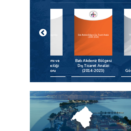
Kadın İstihdamı ve Kadın Girişimciliği
Batı Akdeniz Bölgesi Dış Ticaret Analizi
TR61 Bölgesi İstatistiki Göst
Analiz Raporu
(2014-2023)
Raporu
Kadın İstihdamı ve
Batı Akdeniz Bölgesi
TR61 Bölge
Kadın Girişimciliği
Dış Ticaret Analizi
İstatistiki
Analiz Raporu
(2014-2023)
Göstergeler R