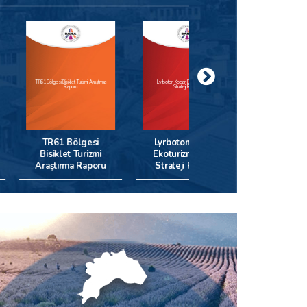
lgesi Bisiklet Turizmi Araştırma
Lyrboton Kocain Ekoturizm Rotası
Kent İçi Tarım Uygulamaları Araştırma
Raporu
Strateji Rehberi
Raporu
R61 Bölgesi
Lyrboton Kocain
Kent İçi Tarım
siklet Turizmi
Ekoturizm Rotası
Uygulamaları
ştırma Raporu
Strateji Rehberi
Araştırma Raporu