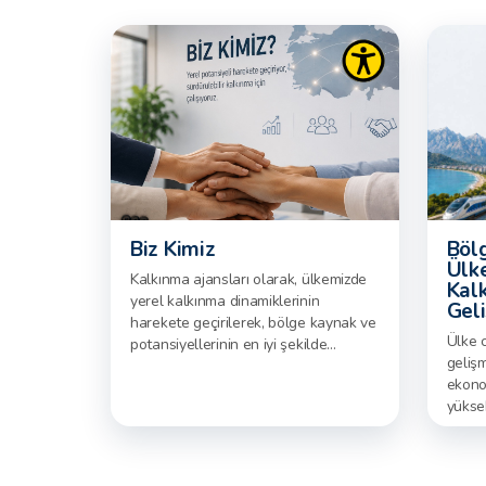
Biz Kimiz
Böl
Ülk
Kalkınma ajansları olarak, ülkemizde
Kalk
yerel kalkınma dinamiklerinin
Geli
harekete geçirilerek, bölge kaynak ve
Ülke 
potansiyellerinin en iyi şekilde
geliş
kullanılmasına, kalkınmanın daha
ekono
dengeli ve topyekün bir halde tüm
yüksek
ülkeyi kapsamasına ve
Doğal
vatandaşlarımızın fırsatlara erişiminin
mekan
mümkün olduğunca eşit düzeye
anlamd
kavuşturulmasını hedeflemekteyiz.