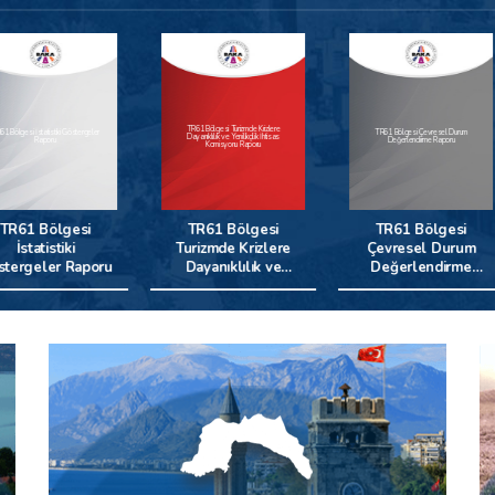
TR61 Bölgesi Turizmde Krizlere
ergeler
TR61 Bölgesi Çevresel Durum
TR61 Bö
Dayanıklılık ve Yenilikçilik İhtisas
Değerlendirme Raporu
Komisyonu Raporu
si
TR61 Bölgesi
TR61 Bölgesi
T
Turizmde Krizlere
Çevresel Durum
Bi
aporu
Dayanıklılık ve
Değerlendirme
Ara
Yenilikçilik İhtisas
Raporu
Komisyonu Raporu