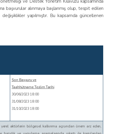
 Yönetmeliği ve Destek Yönetim Kılavuzu kapsamında
ma başvurular alınmaya başlanmış olup, tespit edilen
değişiklikler yapılmıştır. Bu kapsamda güncellenen
Son Başvuru ve
Taahhütname Teslim Tarihi
30/06/2023 18:00
31/08/2023 18:00
31/10/2023 18:00
 yerel aktörlerin bölgesel kalkınma açısından önem arz eden,
e hazırlık ve uygulama aşamalarında sıkıntı ile karşılaşılan