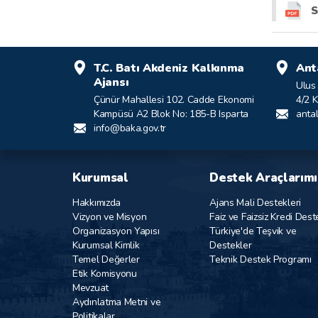
S
T.C. Batı Akdeniz Kalkınma
Ant
Ajansı
Ulus
Çünür Mahallesi 102. Cadde Ekonomi
4/2 
Kampüsü A2 Blok No: 185-B Isparta
anta
info@baka.gov.tr
Kurumsal
Destek Araçlarımı
Hakkımızda
Ajans Mali Destekleri
Vizyon ve Misyon
Faiz ve Faizsiz Kredi Dest
Organizasyon Yapısı
Türkiye'de Teşvik ve
Kurumsal Kimlik
Destekler
Temel Değerler
Teknik Destek Programı
Etik Komisyonu
Mevzuat
Aydınlatma Metni ve
Politikalar