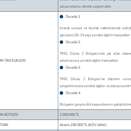
çalışmalarına destek sağlamaktır.
Ön
celik 1:
İmalat sanayii ve hizmet sektörlerinde istihda
gençlere (18-34 yaş) yönelik eğitim faaliyetleri
Öncelik 2:
TR61 Düzey 2 Bölgesi’nde yer alan depremz
N ÖNCELİKLERİ
artırılmasına yönelik eğitim faaliyetleri
Öncelik 3:
TR61 Düzey 2 Bölgesi’ne deprem sonras
iyileştirilmesine yönelik eğitim ve danışmanlık f
Öncelik 4:
Bölgenin girişimcilik kapasitesinin geliştirilme
N BÜTÇESİ
2.000.000 TL
UTARI
Azami 200.000 TL (KDV dâhil)