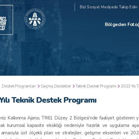
Bizi Sosyal Medyada Takip Edin 
Bölgeden Fotoğ
Destek Programları
Geçmiş Destekler
Teknik Destek Programı
2023 Yılı 
Yılı Teknik Destek Programı
niz Kalkınma Ajansı, TR61 Düzey 2 Bölgesi’nde faaliyet gösteren ye
ak kurumsal kapasite eksikliği nedeniyle hazırlık ve uygulama aşamal
amacıyla üst ölçekli plan ve stratejiler, gelişme eksenleri ve 20