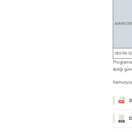
AJANS DE
DESTEK S
Programa i
aldığı gü
Kamuoyuna
2
D