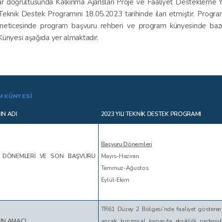
r doğrultusunda Kalkınma Ajansları Proje ve Faaliyet Destekleme
 Teknik Destek Programını 18.05.2023 tarihinde ilan etmiştir. Progra
k neticesinde program başvuru rehberi ve program künyesinde bazı 
ünyesi aşağıda yer almaktadır.
 KÜNYESİ
N ADI
2023 YILI TEKNİK DESTEK PROGRAMI
Başvuru Dönemleri
 DÖNEMLERİ VE SON BAŞVURU
Mayıs-Haziran
Temmuz-Ağustos
Eylül-Ekim
TR61 Düzey 2 Bölgesi’nde faaliyet gösteren
IN AMACI
ancak kurumsal kapasite eksikliği nedeniyl