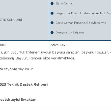
Eğitim Verme,
Program ve Proje Hazırlanmasına Katkı S
STEK KONULARI
Geçici Uzman Personel Görevlendirme,
Danışmanlık Sağlama,
ÜRESİ
Azami 6 ay
lişkin uygunluk kriterleri, uygun başvuru sahipleri, başvuru koşulları,
ncellenmiş Başvuru Rehberi ekte yer almaktadır.
 saygıyla duyurulur.
023 Teknik Destek Rehberi
estekleyici Evraklar