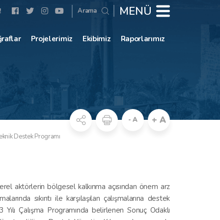
MENÜ
Arama
!
raflar
Projelerimiz
Ekibimiz
Raporlarımız
+ A
- A
Teknik Destek Programı
rel aktörlerin bölgesel kalkınma açısından önem arz
arında sıkıntı ile karşılaşılan çalışmalarına destek
23 Yılı Çalışma Programında belirlenen Sonuç Odaklı