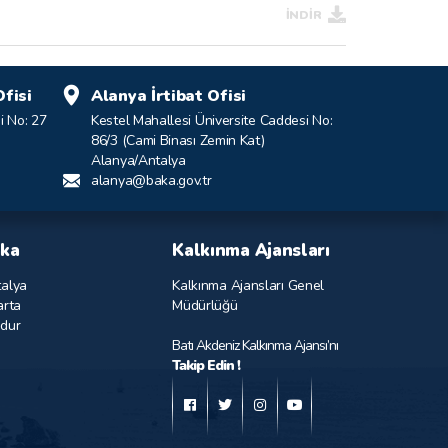
İNDİR
fisi
Alanya İrtibat Ofisi
i No: 27
Kestel Mahallesi Üniversite Caddesi No:
86/3 (Cami Binası Zemin Kat)
Alanya/Antalya
alanya@baka.gov.tr
ka
Kalkınma Ajansları
alya
Kalkınma Ajansları Genel
arta
Müdürlüğü
dur
Batı Akdeniz Kalkınma Ajansı’nı
Takip Edin !