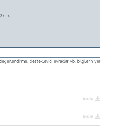
ağlama,
 değerlendirme, destekleyici evraklar vb. bilgilerin yer
İNDİR
İNDİR