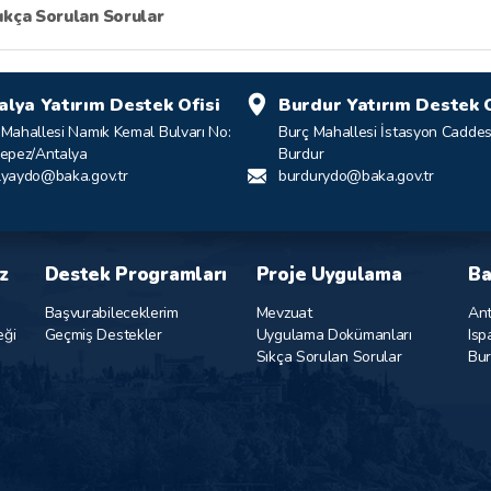
ıkça Sorulan Sorular
alya Yatırım Destek Ofisi
Burdur Yatırım Destek O
 Mahallesi Namık Kemal Bulvarı No:
Burç Mahallesi İstasyon Caddes
Kepez/Antalya
Burdur
lyaydo@baka.gov.tr
burdurydo@baka.gov.tr
z
Destek Programları
Proje Uygulama
Ba
Başvurabileceklerim
Mevzuat
Ant
eği
Geçmiş Destekler
Uygulama Dokümanları
Isp
Sıkça Sorulan Sorular
Bur