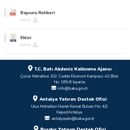
Başvuru Rehberi
İNDİR
Ekler
İNDİR
T.C. Batı Akdeniz Kalkınma Ajansı
Çünür Mahallesi 102. Cadde Ekonomi Kampüsü A2 Blok
No: 185-B Isparta
info@baka.gov.tr
Antalya Yatırım Destek Ofisi
Ulus Mahallesi Namık Kemal Bulvarı No: 4/2
Kepez/Antalya
antalyaydo@baka.gov.tr
Burdur Yatırım Destek Ofisi