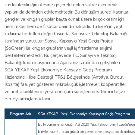
sürdürülebilirliğin ötesine geçerek toplumsal ve ekonomik
yapıları da derinden etkilemektedir. Bu dönüşüm süreci; kadınlar,
gençler ve kırılgan gruplar başta olmak üzere birçok kesim için
hem riskler hem de fırsatlar barındırmaktadır. Türkiye’nin yeşil
kalkınma hedefleri doğrultusunda, Sanayi ve Teknoloji Bakanlığı
tarafından yürütülen Sosyal Kapsayıcı Yeşil Geçiş Projesi
(SoGreen) ile kırılgan grupların yeşil iş fırsatlarına erişimi
desteklenmektedir. Bu çerçevede T.C. Sanayi ve Teknoloji
Bakanlığı koordinasyonunda Ajansımız tarafından geliştirilen
SGA-YEKAP Yeşil Ekonomiye Kapsayıcı Geçiş Programı
Hızlandırıcı Hibe Desteği, TR61 Bölgesi’nde (Antalya, Burdur,
Isparta) faaliyet gösteren mikro/küçük işletmeler, kooperatifler
ve üretici birliklerinin yeşil dönüşüm süreçlerine katılımını teşvik
etmeyi amaçlamaktadır.
Program Adı
SGA-YEKAP – Yeşil Ekonomiye Kapsayıcı Geçiş Programı
Bu Programın önceliği, AB 2020 Yeşil Taksonomi Tüzüğü'nün aş
biriyle uyumlu olan güçlü bir çevresel ve sosyal odak noktası