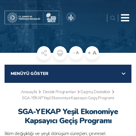
+ A
- A
MENÜYÜ GÖSTER
Anasayfa
Destek Programları
Geçmiş Destekler
SGA-YEKAP Yeşil Ekonomiye Kapsayıcı Geçiş Programı
SGA-YEKAP Yeşil Ekonomiye
Kapsayıcı Geçiş Programı
İklim değişikliği ve yeşil dönüşüm süreçleri, çevresel