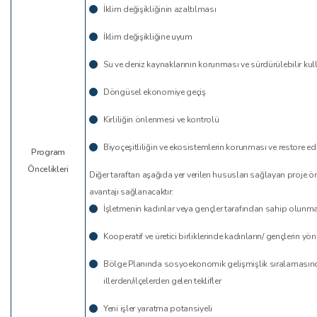
İklim değişikliğinin azaltılması
İklim değişikliğine uyum
Su ve deniz kaynaklarının korunması ve sürdürülebilir kul
Döngüsel ekonomiye geçiş
Kirliliğin önlenmesi ve kontrolü
Biyoçeşitliliğin ve ekosistemlerin korunması ve restore ed
Program
Öncelikleri
Diğer taraftan aşağıda yer verilen hususları sağlayan proje
avantajı sağlanacaktır:
İşletmenin kadınlar veya gençler tarafından sahip olunm
Kooperatif ve üretici birliklerinde kadınların/ gençlerin y
Bölge Planında sosyoekonomik gelişmişlik sıralamasında
illerden/ilçelerden gelen teklifler
Yeni işler yaratma potansiyeli