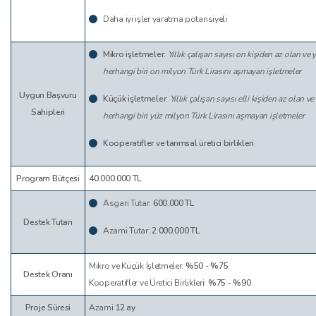
Daha iyi işler yaratma potansiyeli
Mikro işletmeler:
Yıllık çalışan sayısı on kişiden az olan ve 
herhangi biri on milyon Türk Lirasını aşmayan işletmeler
Uygun Başvuru
Küçük işletmeler:
Yıllık çalışan sayısı elli kişiden az olan v
Sahipleri
herhangi biri yüz milyon Türk Lirasını aşmayan işletmeler
Kooperatifler ve tarımsal üretici birlikleri
Program Bütçesi
40.000.000 TL
Asgari Tutar:
600.000 TL
Destek Tutarı
Azami Tutar:
2.000.000 TL
Mikro ve Küçük İşletmeler:
%50 - %75
Destek Oranı
Kooperatifler ve Üretici Birlikleri:
%75 - %90
Proje Süresi
Azami
12 ay