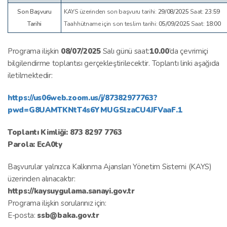
Son Başvuru
KAYS üzerinden son başvuru tarihi:
29/08/2025
Saat:
23:59
Tarihi
Taahhütname için son teslim tarihi:
05/09/2025
Saat:
1
8:00
Programa ilişkin
08/07/2025
Salı günü saat:
10.00
’da çevrimiçi
bilgilendirme toplantısı gerçekleştirilecektir. Toplantı linki aşağıda
iletilmektedir:
https://us06web.zoom.us/j/87382977763?
pwd=G8UAMTKNtT4s6YMUGSlzaCU4JFVaaF.1
Toplantı Kimliği: 873 8297 7763
Parola: EcA0ty
Başvurular yalnızca Kalkınma Ajansları Yönetim Sistemi (KAYS)
üzerinden alınacaktır:
https://kaysuygulama.sanayi.gov.tr
Programa ilişkin sorularınız için:
E-posta:
ssb@baka.gov.tr