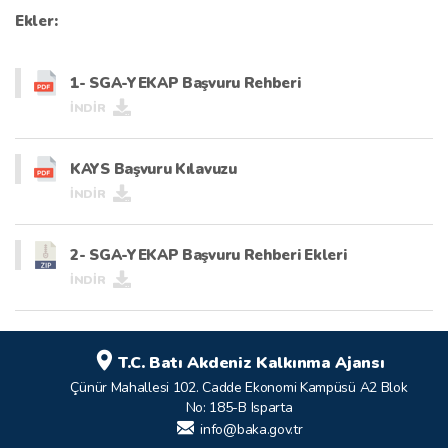
Ekler:
1- SGA-YEKAP Başvuru Rehberi
İNDİR
KAYS Başvuru Kılavuzu
İNDİR
2- SGA-YEKAP Başvuru Rehberi Ekleri
İNDİR
T.C. Batı Akdeniz Kalkınma Ajansı
Çünür Mahallesi 102. Cadde Ekonomi Kampüsü A2 Blok
No: 185-B Isparta
info@baka.gov.tr