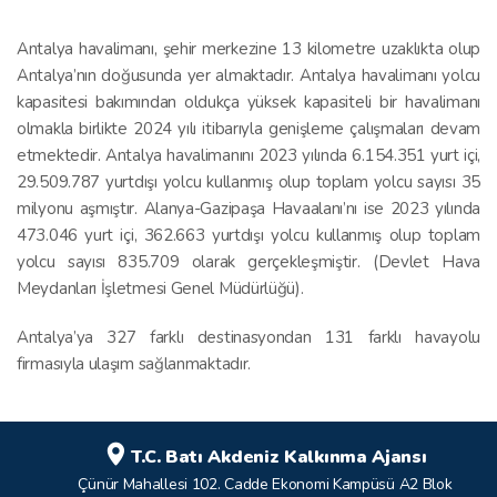
Antalya havalimanı, şehir merkezine 13 kilometre uzaklıkta olup
Antalya’nın doğusunda yer almaktadır. Antalya havalimanı yolcu
kapasitesi bakımından oldukça yüksek kapasiteli bir havalimanı
olmakla birlikte 2024 yılı itibarıyla genişleme çalışmaları devam
etmektedir. Antalya havalimanını 2023 yılında 6.154.351 yurt içi,
29.509.787 yurtdışı yolcu kullanmış olup toplam yolcu sayısı 35
milyonu aşmıştır. Alanya-Gazipaşa Havaalanı’nı ise 2023 yılında
473.046 yurt içi, 362.663 yurtdışı yolcu kullanmış olup toplam
yolcu sayısı 835.709 olarak gerçekleşmiştir. (Devlet Hava
Meydanları İşletmesi Genel Müdürlüğü).
Antalya’ya 327 farklı destinasyondan 131 farklı havayolu
firmasıyla ulaşım sağlanmaktadır.
T.C. Batı Akdeniz Kalkınma Ajansı
Çünür Mahallesi 102. Cadde Ekonomi Kampüsü A2 Blok