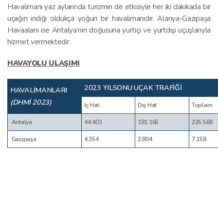
Havalimanı yaz aylarında turizmin de etkisiyle her iki dakikada bir
uçağın indiği oldukça yoğun bir havalimanıdır. Alanya-Gazipaşa
Havaalanı ise Antalya’nın doğusuna yurtiçi ve yurtdışı uçuşlarıyla
hizmet vermektedir.
HAVAYOLU ULAŞIMI
2023 YILSONU UÇAK TRAFİĞİ
HAVALİMANLARI
(DHMİ 2023)
İç Hat
Dış Hat
Toplam
Antalya
44.403
181.165
225.568
Gazipaşa
4.354
2.804
7.158