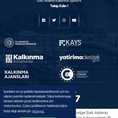
Batı Akdeniz Kalkınma Ajansı’nı
Takip Edin !
BAKA
Destek Hattı
İçerikten en iyi şekilde faydalanabilmeniz için bu
224 37 37
sitede çerezler kullanılmaktadır. Siteyi kullanmaya
0246
devam ederek çerez kullanımına izin
veriyorsunuz. Çerez politikamız hakkında daha
fazla bilgi almak için
tıklayınız.
Bu sitede yayınlanan her türlü bilgi ve belge Batı Akdeniz
Kalkınma Ajansı tarafından sağlanmıştır. Tüm hakları saklıdır ©