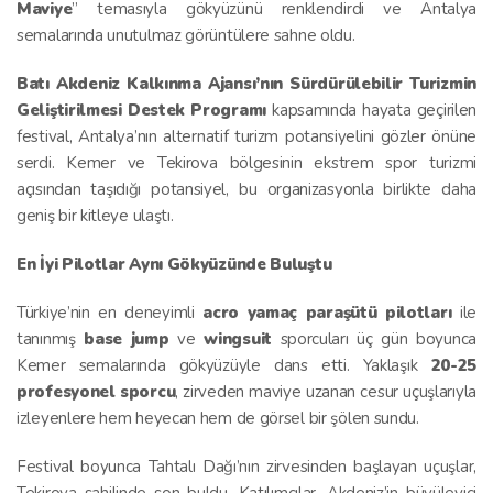
Maviye
” temasıyla gökyüzünü renklendirdi ve Antalya
semalarında unutulmaz görüntülere sahne oldu.
Batı Akdeniz Kalkınma Ajansı’nın Sürdürülebilir Turizmin
Geliştirilmesi Destek Programı
kapsamında hayata geçirilen
festival, Antalya’nın alternatif turizm potansiyelini gözler önüne
serdi. Kemer ve Tekirova bölgesinin ekstrem spor turizmi
açısından taşıdığı potansiyel, bu organizasyonla birlikte daha
geniş bir kitleye ulaştı.
En İyi Pilotlar Aynı Gökyüzünde Buluştu
Türkiye’nin en deneyimli
acro yamaç paraşütü pilotları
ile
tanınmış
base jump
ve
wingsuit
sporcuları üç gün boyunca
Kemer semalarında gökyüzüyle dans etti. Yaklaşık
20-25
profesyonel sporcu
, zirveden maviye uzanan cesur uçuşlarıyla
izleyenlere hem heyecan hem de görsel bir şölen sundu.
Festival boyunca Tahtalı Dağı’nın zirvesinden başlayan uçuşlar,
Tekirova sahilinde son buldu. Katılımcılar, Akdeniz’in büyüleyici