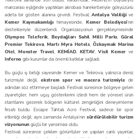
manzarası eşliğinde yaptıkları akrobasi hareketleriyle gökyüzünü
adeta bir gösteri alanına çevirdi. Festival;
Antalya Valiliği
ve
Kemer Kaymakamlığı
himayesinde,
Kemer Belediyesi
’nin
destekleriyle düzenlendi. Organizasyonun gerçekleşmesinde
Olympos Teleferik
,
Beydağları Sahil Milli Parkı
,
Güral
Premier Tekirova
,
Martı Myra Hotels
,
Özkaymak Marina
Otel
,
Monster Travel
,
KEMİAD
,
KETAV
,
Visit Kemer
ve
Inferno
gibi kurumlar da önemli katkılar sağladı.
Bu güçlü iş birliği sayesinde Kemer ve Tekirova, yalnızca deniz
turizmiyle değil,
ekstrem spor ve macera turizmiyle
de
adından söz ettirmeye başladı. Festival süresince bölgeye gelen
ziyaretçiler, hem uçuş gösterilerini izledi hem de yöresel ürün
stantlarını gezerek bölgenin kültürel zenginliğini deneyimleme
fırsatı buldu. Escape Tahtalı Acro Festival, sadece bir spor
etkinliği değil; aynı zamanda Antalya’nın
sürdürülebilir turizm
vizyonunun
güçlü bir yansıması oldu.
Festival süresince çekilen görüntüler ve yapılan canlı yayınlar,