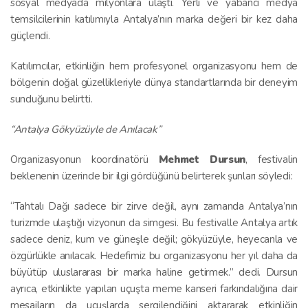
sosyal medyada milyonlara ulaştı. Yerli ve yabancı medya
temsilcilerinin katılımıyla Antalya’nın marka değeri bir kez daha
güçlendi.
Katılımcılar, etkinliğin hem profesyonel organizasyonu hem de
bölgenin doğal güzellikleriyle dünya standartlarında bir deneyim
sunduğunu belirtti.
“Antalya Gökyüzüyle de Anılacak”
Organizasyonun koordinatörü
Mehmet Dursun
, festivalin
beklenenin üzerinde bir ilgi gördüğünü belirterek şunları söyledi:
“Tahtalı Dağı sadece bir zirve değil, aynı zamanda Antalya’nın
turizmde ulaştığı vizyonun da simgesi. Bu festivalle Antalya artık
sadece deniz, kum ve güneşle değil; gökyüzüyle, heyecanla ve
özgürlükle anılacak. Hedefimiz bu organizasyonu her yıl daha da
büyütüp uluslararası bir marka haline getirmek.” dedi. Dursun
ayrıca, etkinlikte yapılan uçuşta meme kanseri farkındalığına dair
mesajların da uçuşlarda sergilendiğini aktararak etkinliğin