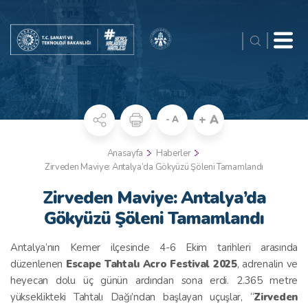
+ A
- A
Anasayfa
Haberler
Zirveden Maviye: Antalya’da Gökyüzü Şöleni Tamamlandı
Zirveden Maviye: Antalya’da
Gökyüzü Şöleni Tamamlandı
Antalya’nın Kemer ilçesinde 4-6 Ekim tarihleri arasında
düzenlenen
Escape Tahtalı Acro Festival 2025
, adrenalin ve
heyecan dolu üç günün ardından sona erdi. 2.365 metre
yükseklikteki Tahtalı Dağı’ndan başlayan uçuşlar, “
Zirveden