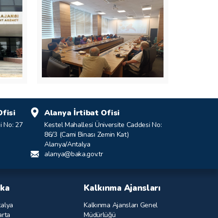
fisi
Alanya İrtibat Ofisi
i No: 27
Kestel Mahallesi Üniversite Caddesi No:
86/3 (Cami Binası Zemin Kat)
Alanya/Antalya
alanya@baka.gov.tr
ka
Kalkınma Ajansları
alya
Kalkınma Ajansları Genel
arta
Müdürlüğü