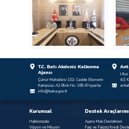
T.C. Batı Akdeniz Kalkınma
Ant
Ajansı
Ulus
Çünür Mahallesi 102. Cadde Ekonomi
4/2 
Kampüsü A2 Blok No: 185-B Isparta
anta
info@baka.gov.tr
Kurumsal
Destek Araçlarımı
Hakkımızda
Ajans Mali Destekleri
Vizyon ve Misyon
Faiz ve Faizsiz Kredi Dest