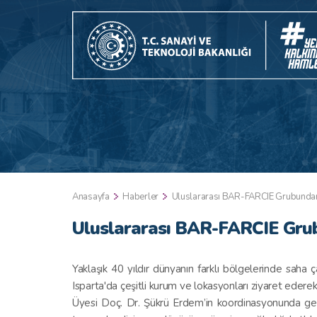
Anasayfa
Haberler
Uluslararası BAR-FARCIE Grubundan 
Uluslararası BAR-FARCIE Grub
Yaklaşık 40 yıldır dünyanın farklı bölgelerinde saha
Isparta'da çeşitli kurum ve lokasyonları ziyaret ede
Üyesi Doç. Dr. Şükrü Erdem’in koordinasyonunda gerçe