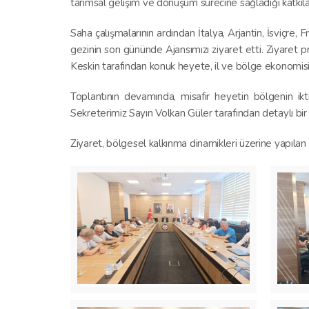
tarımsal gelişim ve dönüşüm sürecine sağladığı katkıla
Saha çalışmalarının ardından İtalya, Arjantin, İsviçre,
gezinin son gününde Ajansımızı ziyaret etti. Ziyare
Keskin tarafından konuk heyete, il ve bölge ekonomisi i
Toplantının devamında, misafir heyetin bölgenin iktis
Sekreterimiz Sayın Volkan Güler tarafından detaylı bir 
Ziyaret, bölgesel kalkınma dinamikleri üzerine yapılan ka