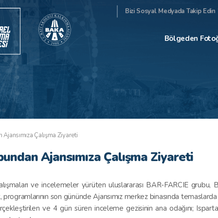
Bizi Sosyal Medyada Takip Edin 
Bölgeden Fotoğ
Ajansımıza Çalışma Ziyareti
undan Ajansımıza Çalışma Ziyareti
 çalışmaları ve incelemeler yürüten uluslararası BAR-FARCIE grubu, 
rek, programlarının son gününde Ajansımız merkez binasında temaslarda
kleştirilen ve 4 gün süren inceleme gezisinin ana odağını; Isparta’n