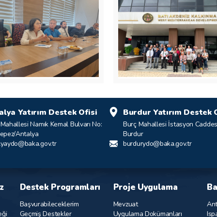
alya Yatırım Destek Ofisi
Burdur Yatırım Destek O
 Mahallesi Namık Kemal Bulvarı No:
Burç Mahallesi İstasyon Caddes
Kepez/Antalya
Burdur
lyaydo@baka.gov.tr
burdurydo@baka.gov.tr
z
Destek Programları
Proje Uygulama
Ba
Başvurabileceklerim
Mevzuat
Ant
eği
Geçmiş Destekler
Uygulama Dokümanları
Isp