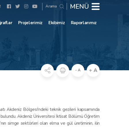
MENÜ
Arama
!
raflar
Projelerimiz
Ekibimiz
Raporlarımız
+ A
- A
Batı Akdeniz Bölgesi'ndeki teknik gezileri kapsamında
 bulundu. Akdeniz Üniversitesi İktisat Bölümü Öğretim
ın simge sektörleri olan elma ve gül üretiminin, ilin