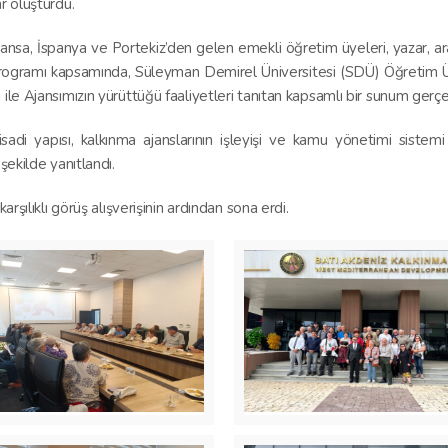
r oluşturdu.
 Fransa, İspanya ve Portekiz’den gelen emekli öğretim üyeleri, yazar, a
t programı kapsamında, Süleyman Demirel Üniversitesi (SDÜ) Öğretim
le Ajansımızın yürüttüğü faaliyetleri tanıtan kapsamlı bir sunum gerçekl
adi yapısı, kalkınma ajanslarının işleyişi ve kamu yönetimi sistemi iç
şekilde yanıtlandı.
rşılıklı görüş alışverişinin ardından sona erdi.