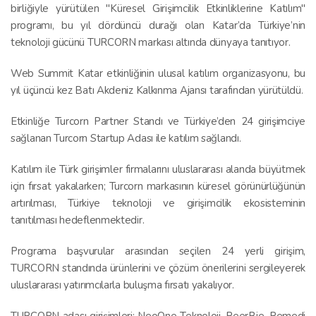
birliğiyle yürütülen "Küresel Girişimcilik Etkinliklerine Katılım"
programı, bu yıl dördüncü durağı olan Katar’da Türkiye’nin
teknoloji gücünü TURCORN markası altında dünyaya tanıtıyor.
Web Summit Katar etkinliğinin ulusal katılım organizasyonu, bu
yıl üçüncü kez Batı Akdeniz Kalkınma Ajansı tarafından yürütüldü.
Etkinliğe Turcorn Partner Standı ve Türkiye’den 24 girişimciye
sağlanan Turcorn Startup Adası ile katılım sağlandı.
Katılım ile Türk girişimler firmalarını uluslararası alanda büyütmek
için fırsat yakalarken; Turcorn markasının küresel görünürlüğünün
artırılması, Türkiye teknoloji ve girişimcilik ekosisteminin
tanıtılması hedeflenmektedir.
Programa başvurular arasından seçilen 24 yerli girişim,
TURCORN standında ürünlerini ve çözüm önerilerini sergileyerek
uluslararası yatırımcılarla buluşma fırsatı yakalıyor.
TURCORN adası girişimleri: NeoOne Teknoloji, PeerBie, Remedi