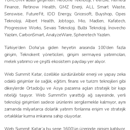
Finance, Retinow Health, GMZ Enerji, ALL Smart Waste,
Senswise, FutureFit, IDD Energy, Gricesoft, Buyshop, Opes
Teknoloji, Albert Health, Jobtogo, Mio, Madlen, Kafatech,
Progressive Works, Sevais Teknoloji, Bulbi Teknoloji, İnovecho
Yazılım, CarbonSmart, AnalyzeWare, Spheretech Yazılım.
Türkiye’den Doha’ya giden heyetin arasında 100’den fazla
girişim, Teknokent yöneticileri, girişim sermayesi yatırımcıları,
melek yatırımcı ve çeşitli ekosistem paydaşı yer alıyor.
Web Summit Katar, özellikle sürdürülebilir enerji ve yapay zeka
odaklı girişimler ile sağlık, eğitim, finans ve turizm teknojileri gibi
dikeylerde Ortadoğu ve Asya pazarına açılan stratejik bir kapı
niteliği taşıyor. Web Summit'in yarattığı ağ sayesinde, yerli
teknoloji girişimleri sadece ürünlerini sergilemekle kalmıyor, aynı
zamanda milyarlarca dolarlık yatırım fonlarına erişim ve stratejik
ortaklıklar kurma imkanına sahip oluyorlar.
Web Summit Katar’a bu sene 1600’ün üzerinde girişim katılıyor.