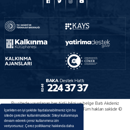
BAKA
Destek Hattı
224 37 37
0246
Bu sitede yayınlanan her türlü bilgi ve belge Batı Akdeniz
Kalkınma Ajansı tarafından sağlanmıştır. Tüm hakları saklıdır ©
İçerikten en iyi şekilde faydalanabilmeniz için bu
2026
sitede çerezler kullanılmaktadır. Siteyi kullanmaya
Web Tasarım
devam ederek çerez kullanımına izin
veriyorsunuz. Çerez politikamız hakkında daha