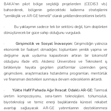
BAKA'nın pilot bölge seçildiği projelerden (CEDIS3 vb.)
bahsederek, bölgenin gelecekteki kalkınma stratejilerini
"yenilikçilik ve AR-GE temelli" olarak şekillendireceklerini belirtti.
· Bu yaklaşımın sadece tek bir sektörü değil, tüm disiplinleri
dönüştürecek bir güce sahip olduğunu vurguladı.
·
Girişimcilik ve Sosyal İnovasyon:
Girişimciliğin yalnızca
ekonomik bir faaliyet olmadığını; toplumların yenilik yapma ve
değişime ayak uydurma kapasitesini artıran bir lokomotif
olduğunu ifade etti. Akdeniz Üniversitesi ve Teknokent iş
birlikleriyle hayata geçirilen platformlar üzerinden genç
girişimcilere, araştırmacılara hızlandırma programları, mentörlük
ve finansman destekleri sunmaya devam edeceklerini aktardı.
·
Yükte Hafif Pahada Ağır İhracat Odaklı AR-GE:
Tarımsal
üretim kompozisyonu, sera-tarım teknolojileri, tohumculuk,
biyoteknoloji ve temiz enerji başlıklarında küresel rekabet
avantajı sağlayacak AR-GE yatırımlarının desteklenmesi