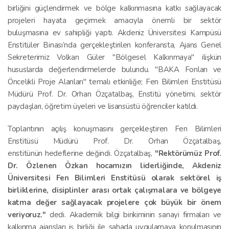
birliğini güçlendirmek ve bölge kalkınmasına katkı sağlayacak
projeleri hayata geçirmek amacıyla önemli bir sektör
buluşmasına ev sahipliği yaptı. Akdeniz Üniversitesi Kampüsü
Enstitüler Binası’nda gerçekleştirilen konferansta, Ajans Genel
Sekreterimiz Volkan Güler "Bölgesel Kalkınmaya" ilişkün
hususlarda değerlendirmelerde bulundu. "BAKA Fonları ve
Öncelikli Proje Alanları" temalı etkinliğe; Fen Bilimleri Enstitüsü
Müdürü Prof. Dr. Orhan Özçatalbaş, Enstitü yönetimi, sektör
paydaşları, öğretim üyeleri ve lisansüstü öğrenciler katıldı.
Toplantının açılış konuşmasını gerçekleştiren Fen Bilimleri
Enstitüsü Müdürü Prof. Dr. Orhan Özçatalbaş,
enstitünün hedeflerine değindi. Özçatalbaş,
"Rektörümüz Prof.
Dr. Özlenen Özkan hocamızın liderliğinde, Akdeniz
Üniversitesi Fen Bilimleri Enstitüsü olarak sektörel iş
birliklerine, disiplinler arası ortak çalışmalara ve bölgeye
katma değer sağlayacak projelere çok büyük bir önem
veriyoruz."
dedi. Akademik bilgi birikiminin sanayi firmaları ve
kalkınma ajansları iş birliği ile sahada uygulamaya konulmasının