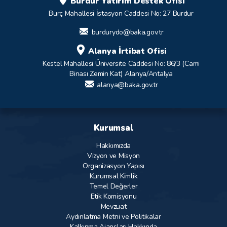
Burdur Yatırım Destek Ofisi
Burç Mahallesi İstasyon Caddesi No: 27 Burdur
burdurydo@baka.gov.tr
Alanya İrtibat Ofisi
Kestel Mahallesi Üniversite Caddesi No: 86/3 (Cami
Binası Zemin Kat) Alanya/Antalya
alanya@baka.gov.tr
Kurumsal
Hakkımızda
Vizyon ve Misyon
Organizasyon Yapısı
Kurumsal Kimlik
Temel Değerler
Etik Komisyonu
Mevzuat
Aydınlatma Metni ve Politikalar
Kalkınma Ajansları Hakkında