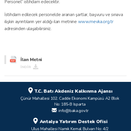
Personel” istihdam edecektir.
İstihdam edilecek personelde aranan şartlar, başvuru ve sınava
ilişkin ayrıntıların yer aldığı ilan metnine
www.mevka.org.tr
adresinden ulaşabilirsiniz.
İlan Metni
İNDİR
T.C. Batı Akdeniz Kalkınma Ajansı
Çünür Mahallesi 102. Cadde Ekonomi Kampüsü A2 Blok
No: 185-B Isparta
info@baka.gov.tr
Antalya Yatırım Destek Ofisi
Ulus Mahallesi Namık Kemal Bulvarı No: 4/2