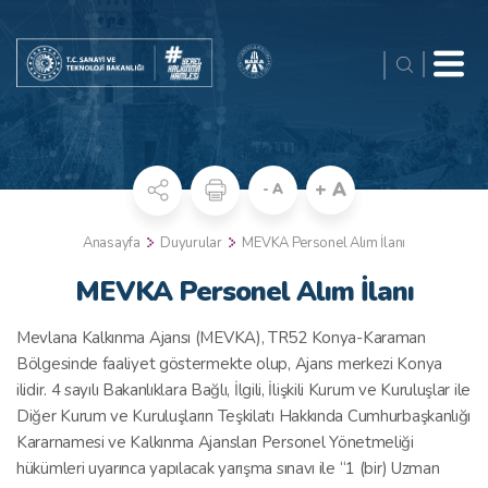
+ A
- A
Anasayfa
Duyurular
MEVKA Personel Alım İlanı
MEVKA Personel Alım İlanı
Mevlana Kalkınma Ajansı (MEVKA), TR52 Konya-Karaman
Bölgesinde faaliyet göstermekte olup, Ajans merkezi Konya
ilidir. 4 sayılı Bakanlıklara Bağlı, İlgili, İlişkili Kurum ve Kuruluşlar ile
Diğer Kurum ve Kuruluşların Teşkilatı Hakkında Cumhurbaşkanlığı
Kararnamesi ve Kalkınma Ajansları Personel Yönetmeliği
hükümleri uyarınca yapılacak yarışma sınavı ile “1 (bir) Uzman