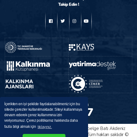
Takip Edin !
BAKA
Destek Hattı
İçerikten en iyi şekilde faydalanabilmeniz için bu
224 37 37
sitede çerezler kullanılmaktadır. Siteyi kullanmaya
0246
devam ederek çerez kullanımına izin
veriyorsunuz. Çerez politikamız hakkında daha
fazla bilgi almak için
tıklayınız.
Bu sitede yayınlanan her türlü bilgi ve belge Batı Akdeniz
Kalkınma Ajansı tarafından sağlanmıştır. Tüm hakları saklıdır ©