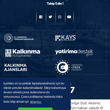
Takip Edin !
BAKA
Destek Hattı
İçerikten en iyi şekilde faydalanabilmeniz için bu
224 37 37
sitede çerezler kullanılmaktadır. Siteyi kullanmaya
0246
devam ederek çerez kullanımına izin
veriyorsunuz. Çerez politikamız hakkında daha
fazla bilgi almak için
tıklayınız.
Bu sitede yayınlanan her türlü bilgi ve belge Batı Akdeniz
Kalkınma Ajansı tarafından sağlanmıştır. Tüm hakları saklıdır ©