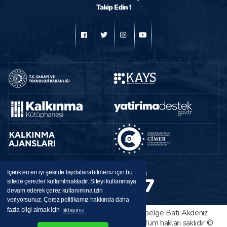
Takip Edin !
BAKA
Destek Hattı
İçerikten en iyi şekilde faydalanabilmeniz için bu
224 37 37
sitede çerezler kullanılmaktadır. Siteyi kullanmaya
0246
devam ederek çerez kullanımına izin
veriyorsunuz. Çerez politikamız hakkında daha
fazla bilgi almak için
tıklayınız.
Bu sitede yayınlanan her türlü bilgi ve belge Batı Akdeniz
Kalkınma Ajansı tarafından sağlanmıştır. Tüm hakları saklıdır ©