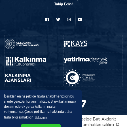
Takip Edin !
BAKA
Destek Hattı
İçerikten en iyi şekilde faydalanabilmeniz için bu
224 37 37
sitede çerezler kullanılmaktadır. Siteyi kullanmaya
0246
devam ederek çerez kullanımına izin
veriyorsunuz. Çerez politikamız hakkında daha
fazla bilgi almak için
tıklayınız.
Bu sitede yayınlanan her türlü bilgi ve belge Batı Akdeniz
Kalkınma Ajansı tarafından sağlanmıştır. Tüm hakları saklıdır ©