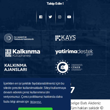
Takip Edin !
BAKA
Destek Hattı
İçerikten en iyi şekilde faydalanabilmeniz için bu
224 37 37
sitede çerezler kullanılmaktadır. Siteyi kullanmaya
0246
devam ederek çerez kullanımına izin
veriyorsunuz. Çerez politikamız hakkında daha
fazla bilgi almak için
tıklayınız.
Bu sitede yayınlanan her türlü bilgi ve belge Batı Akdeniz
Kalkınma Ajansı tarafından sağlanmıştır. Tüm hakları saklıdır ©