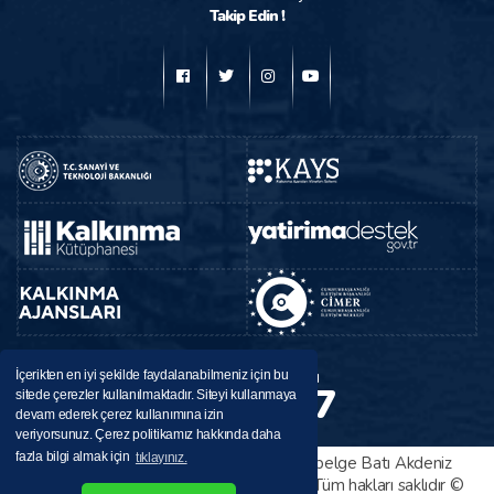
Takip Edin !
BAKA
Destek Hattı
İçerikten en iyi şekilde faydalanabilmeniz için bu
224 37 37
sitede çerezler kullanılmaktadır. Siteyi kullanmaya
0246
devam ederek çerez kullanımına izin
veriyorsunuz. Çerez politikamız hakkında daha
fazla bilgi almak için
tıklayınız.
Bu sitede yayınlanan her türlü bilgi ve belge Batı Akdeniz
Kalkınma Ajansı tarafından sağlanmıştır. Tüm hakları saklıdır ©