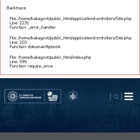
Backtrace:
File: /home/bakagovt/public_html/application/controllers/Site.php
Line: 2231
Function: _error_handler
File: /home/bakagovt/public_html/application/controllers/Site.php
Line: 203
Function: dokumanflipbook
File: /home/bakagovt/public_html/index.php
Line: 595
Function: require_once
Real 3D Flipbook has lightbox feature - book can be displayed in the
same page with lightbox effect.