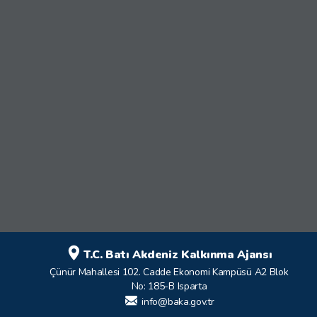
T.C. Batı Akdeniz Kalkınma Ajansı
Çünür Mahallesi 102. Cadde Ekonomi Kampüsü A2 Blok
No: 185-B Isparta
info@baka.gov.tr