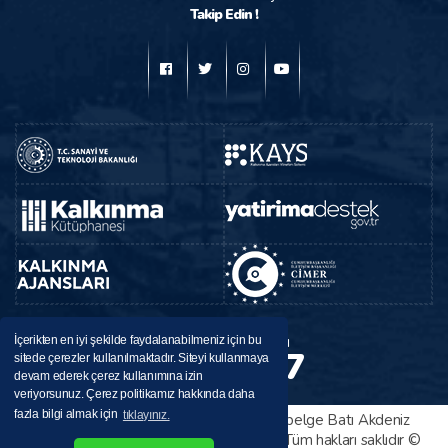
Takip Edin !
BAKA
Destek Hattı
İçerikten en iyi şekilde faydalanabilmeniz için bu
224 37 37
sitede çerezler kullanılmaktadır. Siteyi kullanmaya
0246
devam ederek çerez kullanımına izin
veriyorsunuz. Çerez politikamız hakkında daha
fazla bilgi almak için
tıklayınız.
Bu sitede yayınlanan her türlü bilgi ve belge Batı Akdeniz
Kalkınma Ajansı tarafından sağlanmıştır. Tüm hakları saklıdır ©