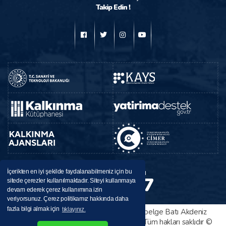
Takip Edin !
BAKA
Destek Hattı
İçerikten en iyi şekilde faydalanabilmeniz için bu
224 37 37
sitede çerezler kullanılmaktadır. Siteyi kullanmaya
0246
devam ederek çerez kullanımına izin
veriyorsunuz. Çerez politikamız hakkında daha
fazla bilgi almak için
tıklayınız.
Bu sitede yayınlanan her türlü bilgi ve belge Batı Akdeniz
Kalkınma Ajansı tarafından sağlanmıştır. Tüm hakları saklıdır ©